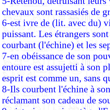
5-Retenou, détruisant leurs 
chevaux sont rassasiés de g
6-est ivre de (lit. avec du) v
puissant. Les étrangers sont
courbant (l'échine) et les s
7-en obéissance de son pouv
entoure est assujetti à son p
esprit est comme un, sans qu'
8-Ils courbent l'échine à so
réclamant son cadeau de sou