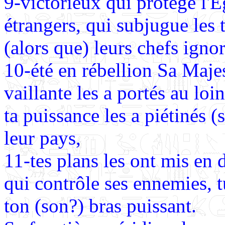
9-victorieux qui protège l'E
étrangers, qui subjugue les 
(alors que) leurs chefs igno
10-été en rébellion
Sa Majes
vaillante les a portés au loin
ta puissance les a piétinés (s
leur pays,
11-tes plans les ont mis en
qui contrôle ses ennemies, t
ton (son?) bras puissant.