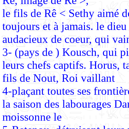
Rê, image de Rê >,
le fils de Rê < Sethy aimé 
toujours et à jamais. le die
audacieux de coeur, qui vain
3- (pays de ) Kousch, qui p
leurs chefs captifs. Horus, 
fils de Nout, Roi vaillant
4-plaçant toutes ses frontièr
la saison des labourages Dan
moissonne le