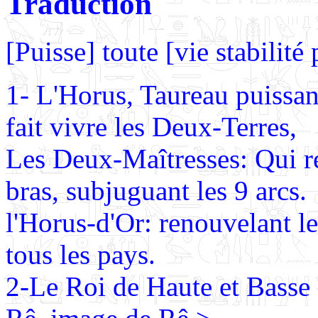
Traduction
[Puisse] toute [vie stabilit
1- L'Horus, Taureau puissan
fait vivre les Deux-Terres,
Les Deux-Maîtresses: Qui re
bras, subjuguant les 9 arcs.
l'Horus-d'Or: renouvelant le
tous les pays.
2-Le Roi de Haute et Basse 