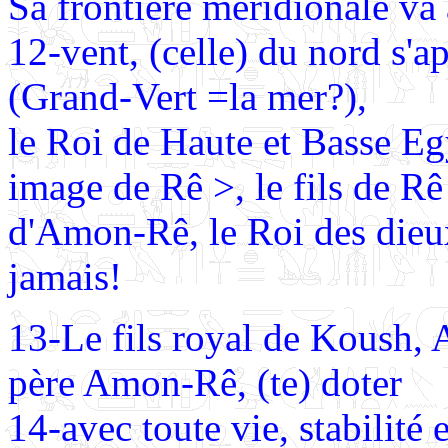
Sa frontière méridionale va 
12-vent, (celle) du nord s'a
(Grand-Vert =la mer?),
le Roi de Haute et Basse Egy
image de Rê >, le fils de R
d'Amon-Rê, le Roi des dieux
jamais!
13-Le fils royal de Koush, 
père Amon-Rê, (te) doter
14-avec toute vie, stabilité 