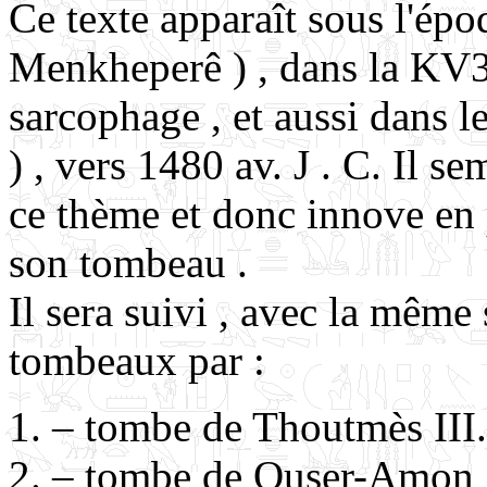
Ce texte apparaît sous l'ép
Menkheperê ) , dans la KV34
sarcophage , et aussi dans
) , vers 1480 av. J . C. Il s
ce thème et donc innove en p
son tombeau .
Il sera suivi , avec la même 
tombeaux par :
– tombe de Thoutmès III.
– tombe de Ouser-Amon , 